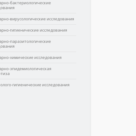
арно-бактериологические
дования
арно-вирусологические исследования
арно-гигиенические исследования
арно-паразитологические
дования
арно-химические исследования
арно-эпидемиологическая
ртиза
колого-гигиенические исследования