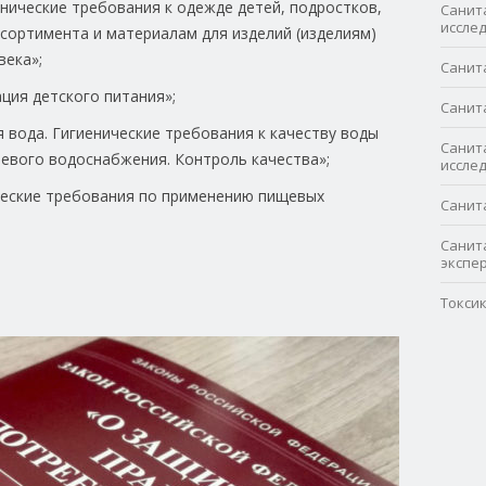
иенические требования к одежде детей, подростков,
Санит
иссле
ссортимента и материалам для изделий (изделиям)
века»;
Санит
ация детского питания»;
Санит
я вода. Гигиенические требования к качеству воды
Санит
евого водоснабжения. Контроль качества»;
иссле
ические требования по применению пищевых
Санит
Санит
экспе
Токси