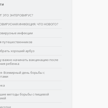
ТИ
УГ ЭТО ЭНТЕРОВИРУС?
ОВИРУСНАЯ ИНФЕКЦИЯ. ЧТО НОВОГО?
овирусные инфекции
я путешественников
ыбрать хороший арбуз
у важно начинать вакцинацию после
ния ребенка
ля- Всемирный день борьбы с
итами
нка
шие методы борьбы с пищевой
гией
чесотке