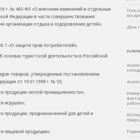
16 г. № 465-ФЗ «О внесении изменений в отдельные
Польз
вскар
ской Федерации в части совершенствования
ия организации отдыха и оздоровления детей»;
День 
300-1 «О защите прав потребителей»;
УСЛУГ
Об основах туристской деятельности в Российской
Анализ
колод
идов товаров, утвержденные постановлением
рации от 19.01.1998 г. № 55;
Анали
ти продукции легкой промышленности»;
Измер
факто
и игрушек»;
рабоч
ти продукции, предназначенной для детей и
Иссле
приро
ти пищевой продукции»;
Радиа