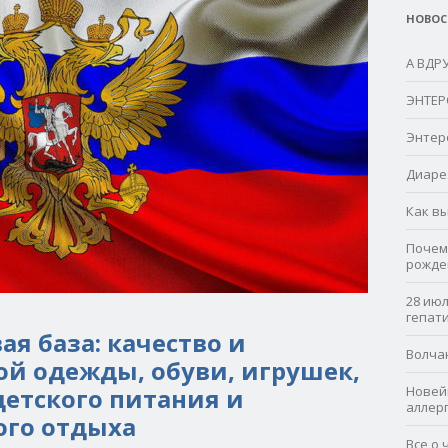
НОВОС
А ВДР
ЭНТЕР
Энтер
Диаре
Как в
Почем
рожде
28 ию
гепат
я база: качество и
Волча
ой одежды, обуви, игрушек,
етского питания и
Новей
аллер
ого отдыха
Все о 