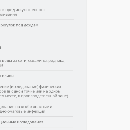
а и вред искусственного
мливания
прогулок под дождем
И
 воды из сети, скважины, родника,
ца
з почвы
ение (исследование) физических
ров (в одной точке или на одном
ем месте, в производственной зоне)
дование на особо опасные и
дно-очаговые инфекции
ционные исследования