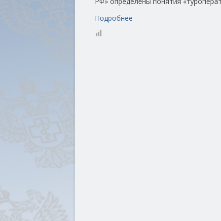
РФ» определены понятия «туроперато
Подробнее