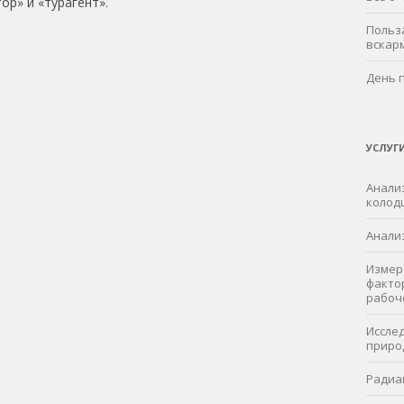
р» и «турагент».
Польз
вскар
День 
УСЛУГ
Анализ
колод
Анали
Измер
факто
рабоч
Иссле
приро
Радиа