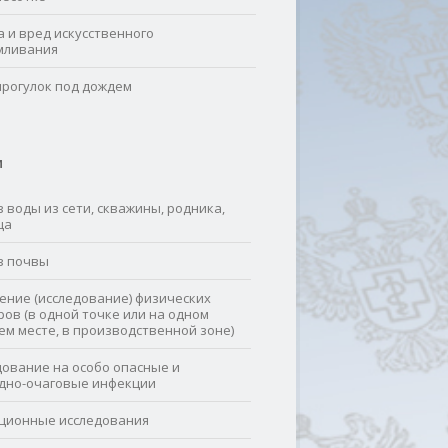
а и вред искусственного
мливания
прогулок под дождем
И
 воды из сети, скважины, родника,
ца
з почвы
ение (исследование) физических
ров (в одной точке или на одном
ем месте, в производственной зоне)
дование на особо опасные и
дно-очаговые инфекции
ционные исследования