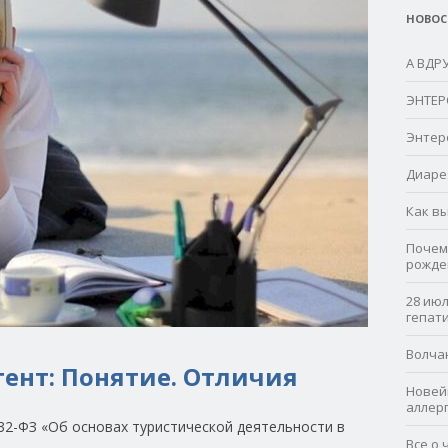
НОВОС
А ВДР
ЭНТЕР
Энтер
Диаре
Как в
Почем
рожде
28 ию
гепат
Волча
гент: Понятие. Отличия
Новей
аллер
32-ФЗ «Об основах туристической деятельности в
Все о 