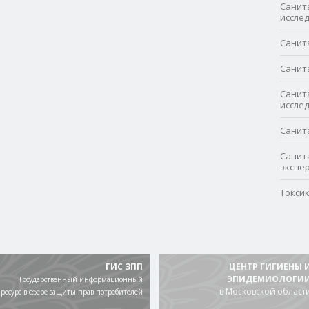
Санит
иссле
Санит
Санит
Санит
иссле
Санит
Санит
экспе
Токси
ГИС ЗПП
ЦЕНТР ГИГИЕНЫ 
ЭПИДЕМИОЛОГИ
Государственный информационный
в Московской област
ресурс в сфере защиты прав потребителей