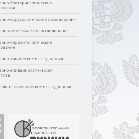
арно-бактериологические
дования
арно-вирусологические исследования
арно-гигиенические исследования
арно-паразитологические
дования
арно-химические исследования
арно-эпидемиологическая
ртиза
колого-гигиенические исследования
И
И
и