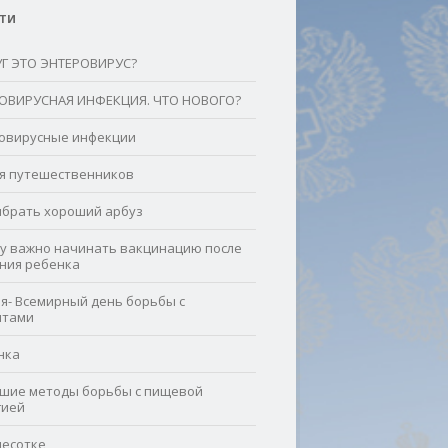
ТИ
УГ ЭТО ЭНТЕРОВИРУС?
ОВИРУСНАЯ ИНФЕКЦИЯ. ЧТО НОВОГО?
овирусные инфекции
я путешественников
ыбрать хороший арбуз
у важно начинать вакцинацию после
ния ребенка
ля- Всемирный день борьбы с
итами
нка
шие методы борьбы с пищевой
гией
чесотке