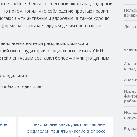
освета» Петя Лентяев – веселый школьник, задорный
Польз
, но потом понял, что соблюдение простых правил
вскар
могают быть активным и здоровым, а также хорошо
й форме рассказывает другим детям про важные
День 
авил новые выпуски раскраски, комикса и
щий охват аудитории в социальных сетях и СМИ
УСЛУГ
тей Лентяевым составил более 4,7 млн (по данным
Анализ
колод
Анали
Измер
факто
рабоч
Иссле
приро
теле
Безопасные каникулы: приглашаем
Радиа
родителей принять участие в опросе