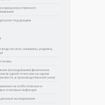
а и вред искусственного
мливания
прогулок под дождем
И
 воды из сети, скважины, родника,
ца
з почвы
ение (исследование) физических
ров (в одной точке или на одном
ем месте, в производственной зоне)
дование на особо опасные и
дно-очаговые инфекции
ционные исследования