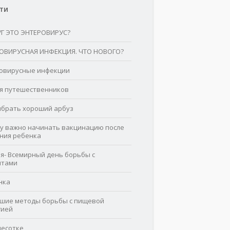
ТИ
УГ ЭТО ЭНТЕРОВИРУС?
ОВИРУСНАЯ ИНФЕКЦИЯ. ЧТО НОВОГО?
овирусные инфекции
я путешественников
ыбрать хороший арбуз
у важно начинать вакцинацию после
ния ребенка
ля- Всемирный день борьбы с
итами
нка
шие методы борьбы с пищевой
гией
чесотке