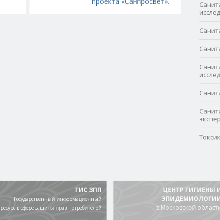
проекта «Санпросвет».
Санит
иссле
Санит
Санит
Санит
иссле
Санит
Санит
экспе
Токси
ГИС ЗПП
ЦЕНТР ГИГИЕНЫ 
ЭПИДЕМИОЛОГИ
Государственный информационный
в Московской област
ресурс в сфере защиты прав потребителей