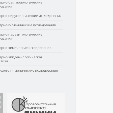
арно-бактериологические
дования
арно-вирусологические исследования
арно-гигиенические исследования
арно-паразитологические
дования
арно-химические исследования
арно-эпидемиологическая
ртиза
колого-гигиенические исследования
И
И
и