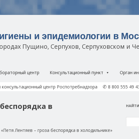
гигиены и эпидемиологии в Мос
городах Пущино, Серпухов, Серпуховском и Ч
Перейти к содержимому
бораторный центр
Консультационный пункт
Орган ин
✆
 консультационный центр Роспотребнадзора
8 800 555 49 4
 беспорядка в
НАЙТИ
Найти
 «Петя Лентяев – гроза беспорядка в холодильнике»