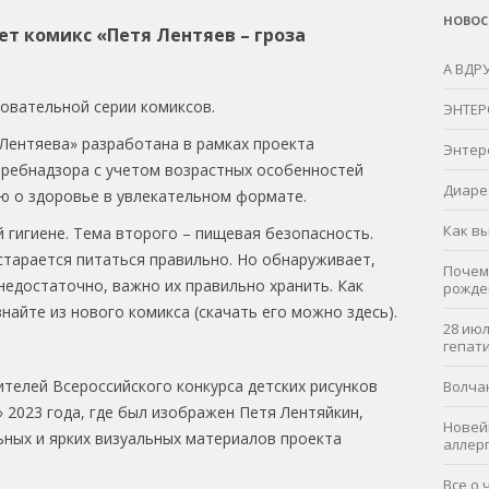
НОВОС
т комикс «Петя Лентяев – гроза
А ВДР
овательной серии комиксов.
ЭНТЕР
Лентяева» разработана в рамках проекта
Энтер
ребнадзора с учетом возрастных особенностей
Диаре
ю о здоровье в увлекательном формате.
Как в
 гигиене. Тема второго – пищевая безопасность.
старается питаться правильно. Но обнаруживает,
Почем
недостаточно, важно их правильно хранить. Как
рожде
найте из нового комикса (скачать его можно здесь).
28 ию
гепат
телей Всероссийского конкурса детских рисунков
Волча
 2023 года, где был изображен Петя Лентяйкин,
Новей
ьных и ярких визуальных материалов проекта
аллер
Все о 